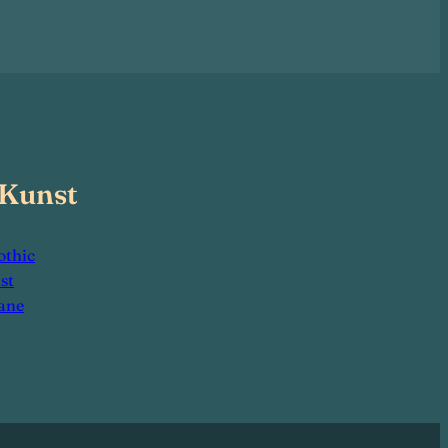
 Kunst
othic
st
ane