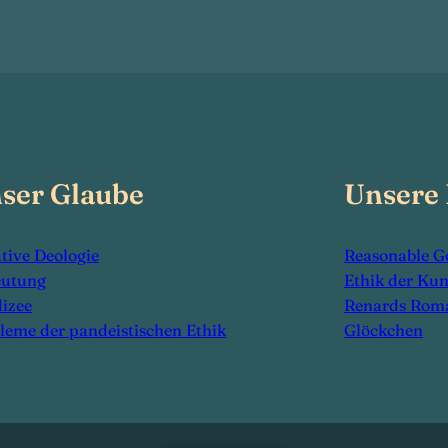
ser Glaube
Unsere
tive Deologie
Reasonable G
eutung
Ethik der Kun
izee
Renards Rom
leme der pandeistischen Ethik
Glöckchen