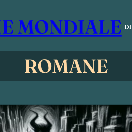
E MONDIALE
D
ROMANE